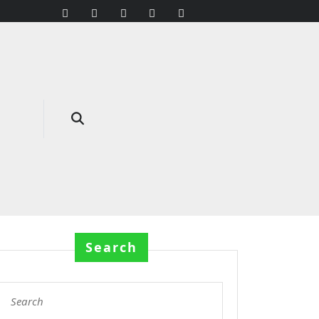
Search
Search
for: