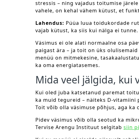
stressis – ning vajadus toitumise järele
vahele, on kehal vähem kütust, et funk
Lahendus:
Püüa luua toidukordade rut
vajab kütust, ka siis kui nälga ei tunne.
Väsimus ei ole alati normaalne osa päe
paigast ära – ja toit on üks olulisemaid 
menüü on mitmekesine, tasakaalustatud
ka oma energiatasemes.
Mida veel jälgida, kui
Kui oled juba katsetanud paremat toitu
ka muid tegureid – näiteks D-vitamiini 
Toit võib olla väsimuse põhjus, aga ka 
Pidev väsimus võib olla seotud ka mikr
Tervise Arengu Instituut selgitab
siin p