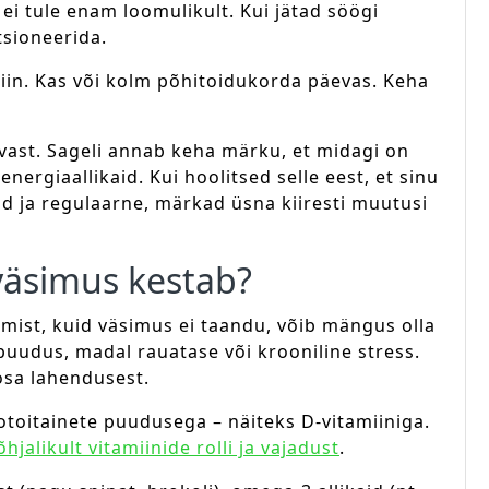
 ei tule enam loomulikult. Kui jätad söögi
tsioneerida.
iin. Kas või kolm põhitoidukorda päevas. Keha
vast. Sageli annab keha märku, et midagi on
energiaallikaid. Kui hoolitsed selle eest, et sinu
 ja regulaarne, märkad üsna kiiresti muutusi
 väsimus kestab?
mist, kuid väsimus ei taandu, võib mängus olla
puudus, madal rauatase või krooniline stress.
osa lahendusest.
otoitainete puudusega – näiteks D-vitamiiniga.
õhjalikult vitamiinide rolli ja vajadust
.