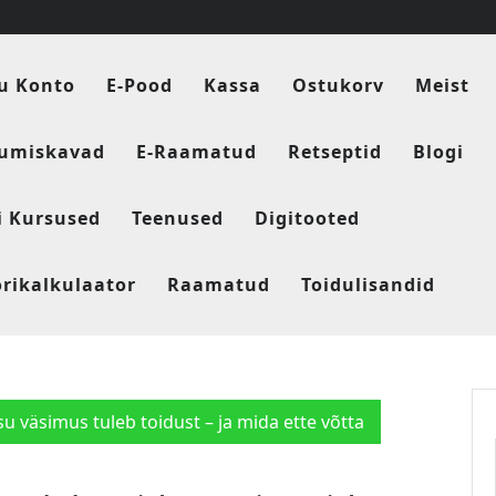
u Konto
E-Pood
Kassa
Ostukorv
Meist
tumiskavad
E-Raamatud
Retseptid
Blogi
i Kursused
Teenused
Digitooted
orikalkulaator
Raamatud
Toidulisandid
su väsimus tuleb toidust – ja mida ette võtta