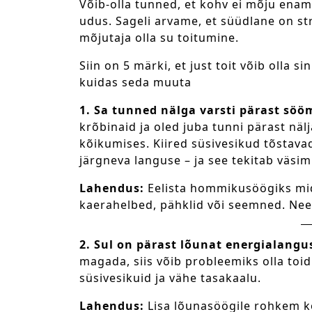
Võib-olla tunned, et kohv ei mõju ena
udus. Sageli arvame, et süüdlane on str
mõjutaja olla su toitumine.
Siin on 5 märki, et just toit võib olla s
kuidas seda muuta
1. Sa tunned nälga varsti pärast söö
krõbinaid ja oled juba tunni pärast näl
kõikumises. Kiired süsivesikud tõstavad
järgneva languse – ja see tekitab väsim
Lahendus:
Eelista hommikusöögiks mid
kaerahelbed, pähklid või seemned. Nee
2. Sul on pärast lõunat energialangu
magada, siis võib probleemiks olla toidu
süsivesikuid ja vähe tasakaalu.
Lahendus:
Lisa lõunasöögile rohkem köö