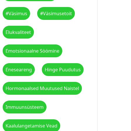
#väsimus
#väsimusetoit
Elukvaliteet
Emotsionaalne Söömine
Eneseareng
Hinge Puudutus
Hormonaalsed Muutused Naistel
Immuunsüsteem
Kaalulangetamise Vead