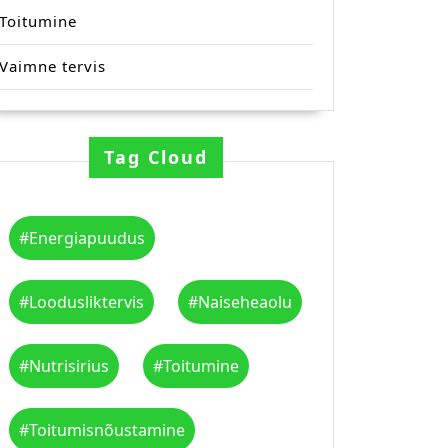
Toitumine
Vaimne tervis
Tag Cloud
#energiapuudus
#loodusliktervis
#naiseheaolu
#nutrisirius
#toitumine
#toitumisnõustamine