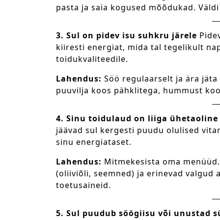
pasta ja saia kogused mõõdukad. Väldi
3. Sul on pidev isu suhkru järele
Pidev
kiiresti energiat, mida tal tegelikult na
toidukvaliteedile.
Lahendus:
Söö regulaarselt ja ära jäta
puuvilja koos pähklitega, hummust ko
4. Sinu toidulaud on liiga ühetaoline
jäävad sul kergesti puudu olulised vita
sinu energiataset.
Lahendus:
Mitmekesista oma menüüd. Vä
(oliiviõli, seemned) ja erinevad valgud 
toetusaineid.
5. Sul puudub söögiisu või unustad 