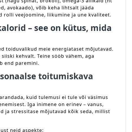
st (nagu spinat, brokoli), omega-3 allikaid (nt
d, avokaado), võib keha lihtsalt jääda
rolli veejoomine, liikumine ja une kvaliteet.
kalorid – see on kütus, mida
ed toiduvalikud meie energiataset mõjutavad.
 siiski kehvalt. Teine sööb vähem, aga
eb end paremini.
rsonaalse toitumiskava
arandada, kuid tulemusi ei tule või väsimus
henemisest. Iga inimene on erinev – vanus,
 ja stressitase mõjutavad kõik seda, millist
just neid aspekte: