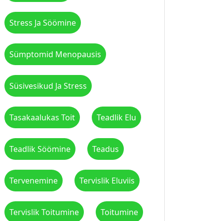
Stress Ja Söömine
Sümptomid Menopausis
Süsivesikud Ja Stress
Tasakaalukas Toit
Teadlik Elu
Teadlik Söömine
Teadus
Tervenemine
Tervislik Eluviis
Tervislik Toitumine
Toitumine