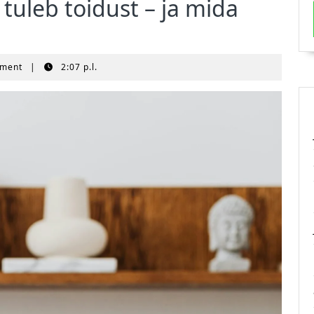
 tuleb toidust – ja mida
mment
|
2:07 p.l.