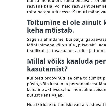
Kui su menüü ei sisalda piisavalt roheli
rasvane kala) või häid rasvu (nt seemne
toitainetepuudusesse. Samuti mängivad 
Toitumine ei ole ainult 
keha mõistab.
Sageli alahindame, kui palju igapäevas
Mõni inimene võib süüa „piisavalt“, aga
teadlikult ja tasakaalustatult – ja tunn
Millal võiks kaaluda pe
kasutamist?
Kui oled proovinud ise oma toitumist p
püsib, võib kasu olla personaalsest lä
kehaline aktiivsus, hormonaalne seisund
kütust keha vajab.
NutriSiriuse toitumiskavad arvestavad 