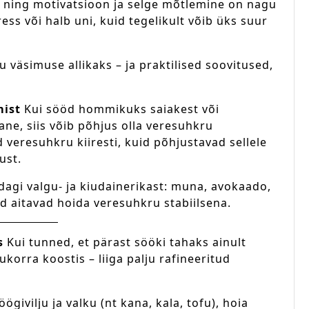
m ning motivatsioon ja selge mõtlemine on nagu
ess või halb uni, kuid tegelikult võib üks suur
inu väsimuse allikaks – ja praktilised soovitused,
mist
Kui sööd hommikuks saiakest või
jane, siis võib põhjus olla veresuhkru
 veresuhkru kiiresti, kuid põhjustavad sellele
ust.
agi valgu- ja kiudainerikast: muna, avokaado,
d aitavad hoida veresuhkru stabiilsena.
s
Kui tunned, et pärast sööki tahaks ainult
korra koostis – liiga palju rafineeritud
givilju ja valku (nt kana, kala, tofu), hoia