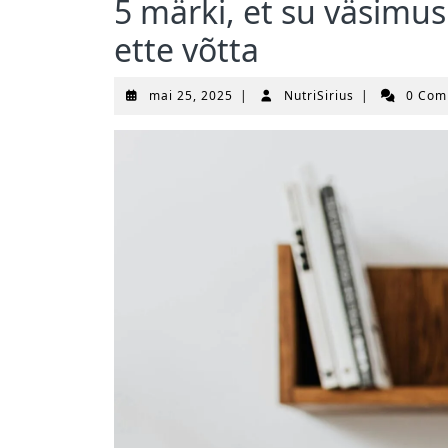
5 märki, et su väsimus
ette võtta
mai
NutriSirius
mai 25, 2025
|
NutriSirius
|
0 Co
25,
2025