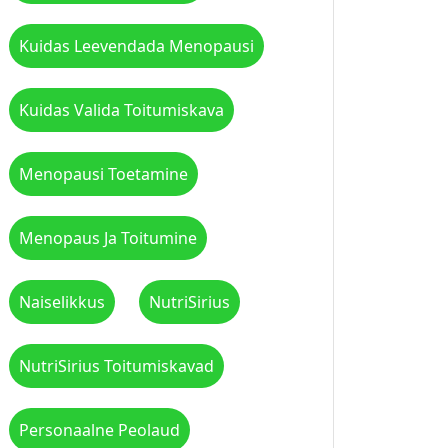
Kuidas Leevendada Menopausi
Kuidas Valida Toitumiskava
Menopausi Toetamine
Menopaus Ja Toitumine
Naiselikkus
NutriSirius
NutriSirius Toitumiskavad
Personaalne Peolaud