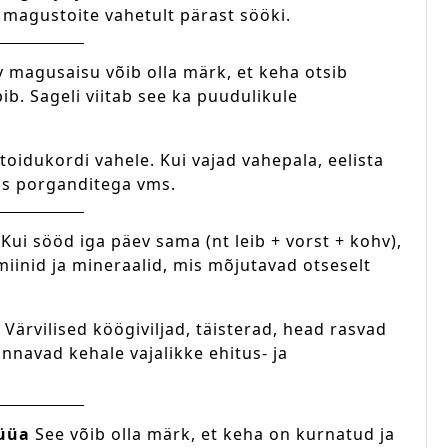
 magustoite vahetult pärast sööki.
 magusaisu võib olla märk, et keha otsib
pib. Sageli viitab see ka puudulikule
 toidukordi vahele. Kui vajad vahepala, eelista
os porganditega vms.
Kui sööd iga päev sama (nt leib + vorst + kohv),
miinid ja mineraalid, mis mõjutavad otseselt
rvilised köögiviljad, täisterad, head rasvad
annavad kehale vajalikke ehitus- ja
süüa
See võib olla märk, et keha on kurnatud ja