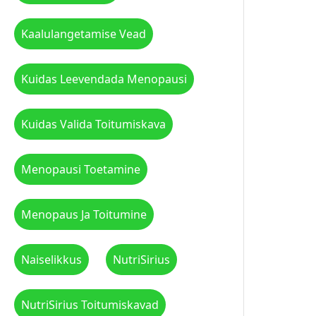
Kaalulangetamise Vead
Kuidas Leevendada Menopausi
Kuidas Valida Toitumiskava
Menopausi Toetamine
Menopaus Ja Toitumine
Naiselikkus
NutriSirius
NutriSirius Toitumiskavad