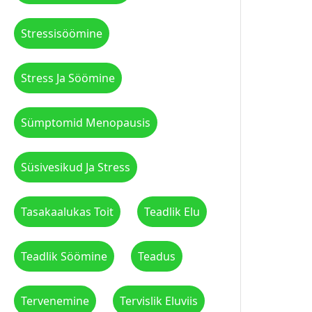
Stressisöömine
Stress Ja Söömine
Sümptomid Menopausis
Süsivesikud Ja Stress
Tasakaalukas Toit
Teadlik Elu
Teadlik Söömine
Teadus
Tervenemine
Tervislik Eluviis