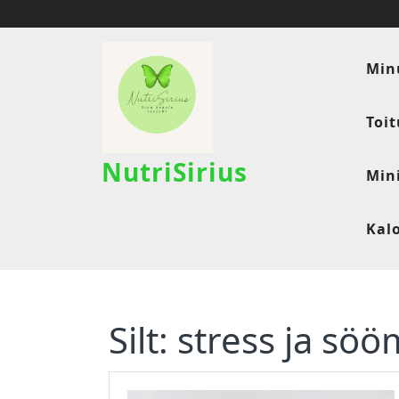
Skip
to
content
Min
Toi
NutriSirius
Min
Kal
Silt:
stress ja söö