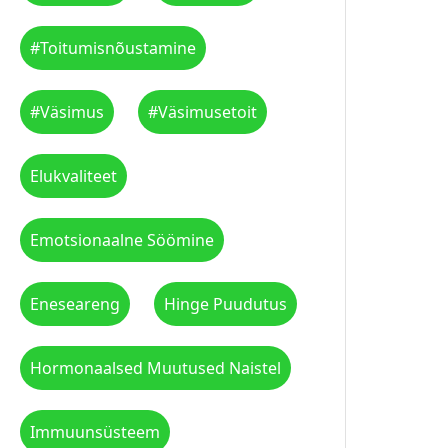
#toitumisnõustamine
#väsimus
#väsimusetoit
Elukvaliteet
Emotsionaalne Söömine
Eneseareng
Hinge Puudutus
Hormonaalsed Muutused Naistel
Immuunsüsteem