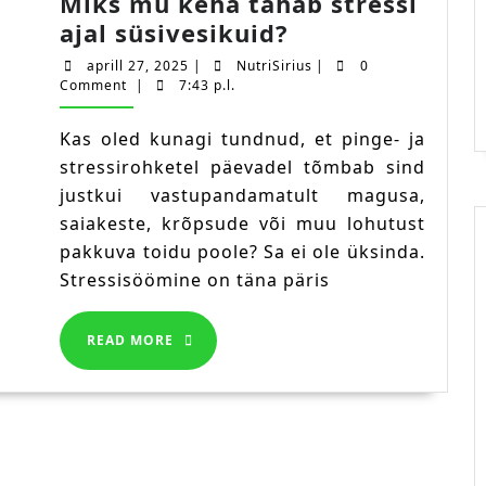
Miks mu keha tahab stressi
Miks
ajal süsivesikuid?
mu
aprill
NutriSirius
aprill 27, 2025
|
NutriSirius
|
0
keha
27,
Comment
|
7:43 p.l.
2025
tahab
Kas oled kunagi tundnud, et pinge- ja
stressi
stressirohketel päevadel tõmbab sind
ajal
justkui vastupandamatult magusa,
süsivesikuid?
saiakeste, krõpsude või muu lohutust
pakkuva toidu poole? Sa ei ole üksinda.
Stressisöömine on täna päris
READ
READ MORE
MORE