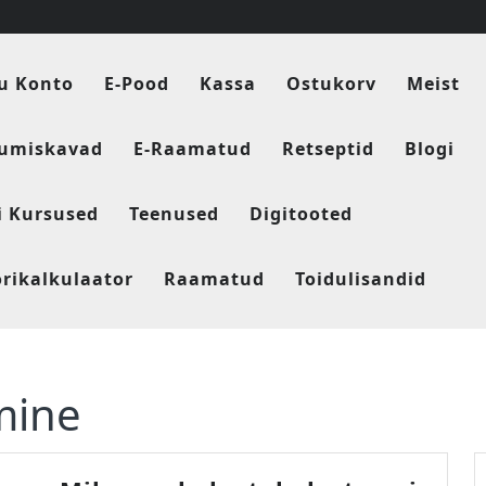
u Konto
E-Pood
Kassa
Ostukorv
Meist
tumiskavad
E-Raamatud
Retseptid
Blogi
i Kursused
Teenused
Digitooted
orikalkulaator
Raamatud
Toidulisandid
mine