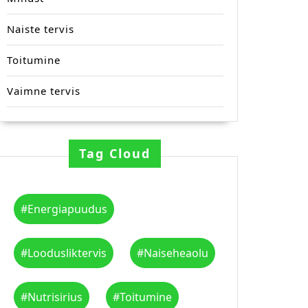
Naiste tervis
Toitumine
Vaimne tervis
Tag Cloud
#energiapuudus
#loodusliktervis
#naiseheaolu
#nutrisirius
#toitumine