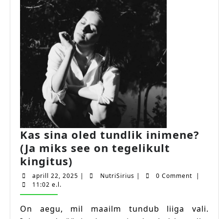
Kas sina oled tundlik inimene?
(Ja miks see on tegelikult
Kas
kingitus)
sina
aprill
NutriSirius
aprill 22, 2025
|
NutriSirius
|
0 Comment
|
oled
22,
11:02 e.l.
2025
tundlik
On aegu, mil maailm tundub liiga vali.
inimene?