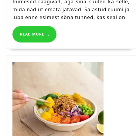
Inimesed räägivad, aga sina kuuled ka selle,
(Ja
mida nad ütlemata jätavad. Sa astud ruumi ja
miks
juba enne esimest sõna tunned, kas seal on
see
on
tegelikult
READ
READ MORE
MORE
kingitus)