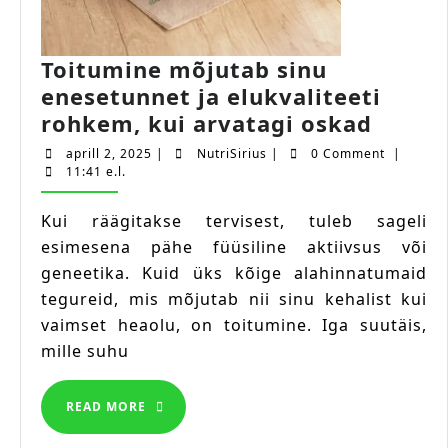
Toitumine mõjutab sinu
enesetunnet ja elukvaliteeti
Toitu
rohkem, kui arvatagi oskad
mõjut
aprill
NutriSirius
aprill 2, 2025
|
NutriSirius
|
0 Comment
|
sinu
2,
11:41 e.l.
2025
enese
Kui räägitakse tervisest, tuleb sageli
ja
esimesena pähe füüsiline aktiivsus või
elukva
geneetika. Kuid üks kõige alahinnatumaid
rohke
tegureid, mis mõjutab nii sinu kehalist kui
kui
vaimset heaolu, on toitumine. Iga suutäis,
arvata
mille suhu
oskad
READ
READ MORE
MORE