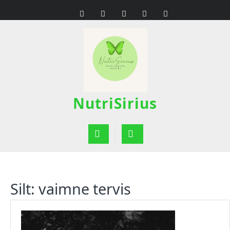
Skip
to
content
NutriSirius
Open
Button
Silt:
vaimne tervis