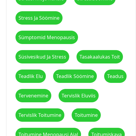
Stress Ja Söömine
Sümptomid Menopausis
Süsivesikud Ja Stress
Tasakaalukas Toit
Teadlik Elu
Teadlik Söömine
Teadus
Tervenemine
Tervislik Eluviis
Tervislik Toitumine
Toitumine
Toitumine Menopausi Ajal
Toitumiskava