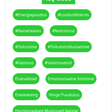
#energiapuudus
#loodusliktervis
#naiseheaolu
#nutrisirius
#toitumine
#toitumisnõustamine
#väsimus
#väsimusetoit
Elukvaliteet
Emotsionaalne Söömine
Eneseareng
Hinge Puudutus
Hormonaalsed Muutused Naistel