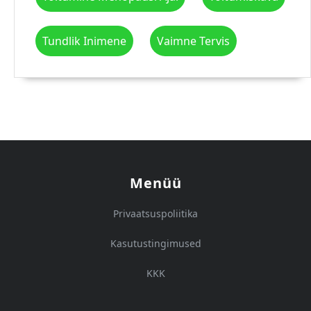
Tundlik Inimene
Vaimne Tervis
Menüü
Privaatsuspoliitika
Kasutustingimused
KKK