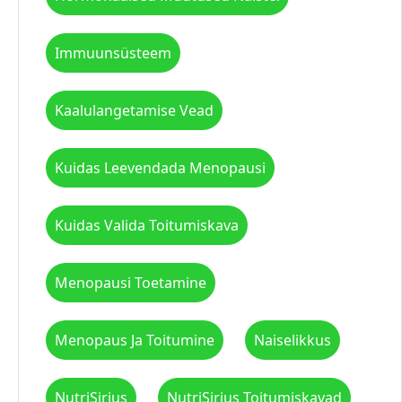
Immuunsüsteem
Kaalulangetamise Vead
Kuidas Leevendada Menopausi
Kuidas Valida Toitumiskava
Menopausi Toetamine
Menopaus Ja Toitumine
Naiselikkus
NutriSirius
NutriSirius Toitumiskavad