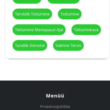
Tervislik Toitumine
Toitumine
Toitumine Menopausi Ajal
Toitumiskava
Tundlik Inimene
Vaimne Tervis
Menüü
Privaatsuspoliitika