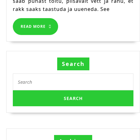
saab puhast toitu, piisavalt vett ja rahu, et
rakk saaks taastuda ja uueneda. See
READ
READ MORE
MORE
Search
Search
for: