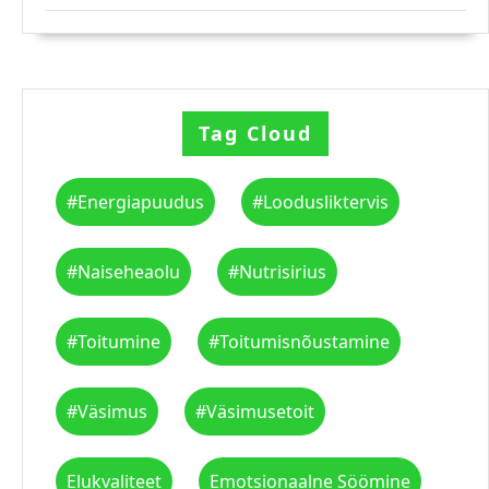
Tag Cloud
#energiapuudus
#loodusliktervis
#naiseheaolu
#nutrisirius
#toitumine
#toitumisnõustamine
#väsimus
#väsimusetoit
Elukvaliteet
Emotsionaalne Söömine