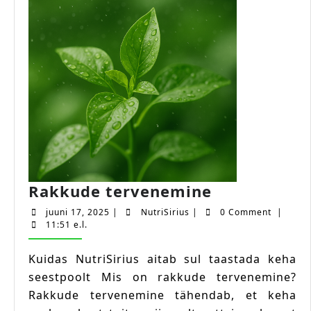
Rakkude
Rakkude tervenemine
tervenemin
juuni
NutriSirius
juuni 17, 2025
|
NutriSirius
|
0 Comment
|
17,
11:51 e.l.
2025
Kuidas NutriSirius aitab sul taastada keha
seestpoolt Mis on rakkude tervenemine?
Rakkude tervenemine tähendab, et keha