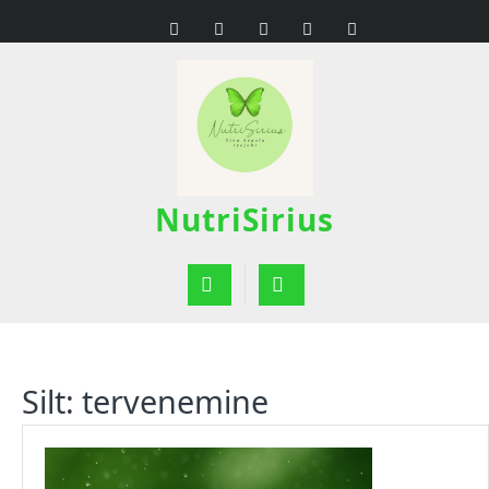
Skip
to
content
NutriSirius
Open
Button
Silt:
tervenemine