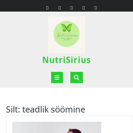
Skip
to
content
NutriSirius
Open
Button
Silt:
teadlik söömine