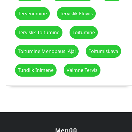
Tervenemine
Tervislik Eluviis
Tervislik Toitumine
Toitumine
Toitumine Menopausi Ajal
Toitumiskava
Tundlik Inimene
Vaimne Tervis
Menüü