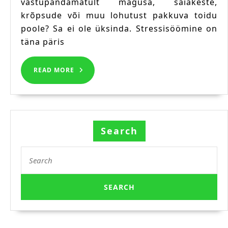
vastupandamatult magusa, saiakeste,
süsivesikuid?
krõpsude või muu lohutust pakkuva toidu
poole? Sa ei ole üksinda. Stressisöömine on
täna päris
READ
READ MORE
MORE
Search
Search
for: