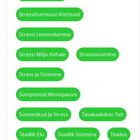
Stressihormoon Kortisool
Stressi Leevendamine
Stressi Mõju Kehale
Stressisöömine
Stress Ja Söömine
Sümptomid Menopausis
Süsivesikud Ja Stress
Tasakaalukas Toit
Teadlik Elu
Teadlik Söömine
Teadus