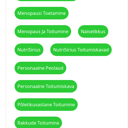
Menopausi Toetamine
Menopaus Ja Toitumine
Naiselikkus
NutriSirius
NutriSirius Toitumiskavad
Personaalne Peolaud
Personaalne Toitumiskava
Põletikuvastane Toitumine
Rakkude Toitumine