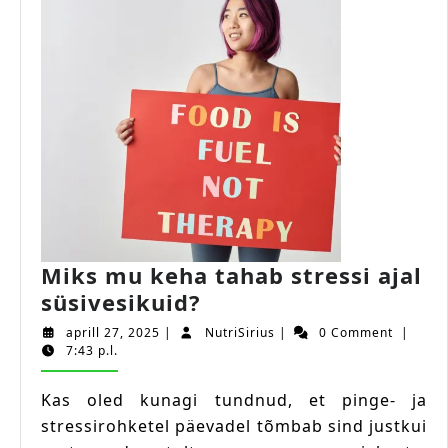
Miks mu keha tahab stressi ajal
Miks
süsivesikuid?
mu
aprill
NutriSirius
aprill 27, 2025
|
NutriSirius
|
0 Comment
|
keha
27,
7:43 p.l.
2025
tahab
Kas oled kunagi tundnud, et pinge- ja
stressi
stressirohketel päevadel tõmbab sind justkui
ajal