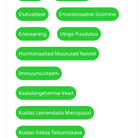
Elukvaliteet
Emotsionaalne Söömine
Eneseareng
Hinge Puudutus
Hormonaalsed Muutused Naistel
Immuunsüsteem
Kaalulangetamise Vead
Kuidas Leevendada Menopausi
Kuidas Valida Toitumiskava