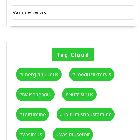
Vaimne tervis
Tag Cloud
#energiapuudus
#loodusliktervis
#naiseheaolu
#nutrisirius
#toitumine
#toitumisnõustamine
#väsimus
#väsimusetoit