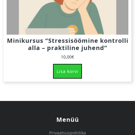
Minikursus “Stressisöömine kontrolli
alla – praktiline juhend”
10,00
€
Lisa korvi
Menüü
Privaatsuspoliitika