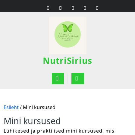
Skip
to
content
NutriSirius
Open
Button
Esileht
/ Mini kursused
Mini kursused
Lühikesed ja praktilised mini kursused, mis