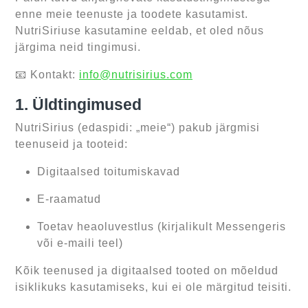
enne meie teenuste ja toodete kasutamist.
NutriSiriuse kasutamine eeldab, et oled nõus
järgima neid tingimusi.
📧 Kontakt:
info@nutrisirius.com
1. Üldtingimused
NutriSirius (edaspidi: „meie“) pakub järgmisi
teenuseid ja tooteid:
Digitaalsed toitumiskavad
E-raamatud
Toetav heaoluvestlus (kirjalikult Messengeris
või e-maili teel)
Kõik teenused ja digitaalsed tooted on mõeldud
isiklikuks kasutamiseks, kui ei ole märgitud teisiti.