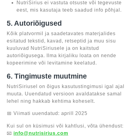
NutriSirius ei vastuta otsuste või tegevuste
eest, mis kasutaja teeb saadud info põhjal.
5. Autoriõigused
Kõik platvormil ja saadetavates materjalides
esitatud tekstid, kavad, retseptid ja muu sisu
kuuluvad NutriSiriusele ja on kaitstud
autoriõigusega. Ilma kirjaliku loata on nende
kopeerimine või levitamine keelatud.
6. Tingimuste muutmine
NutriSiriusel on õigus kasutustingimusi igal ajal
muuta. Uuendatud versioon avaldatakse samal
lehel ning hakkab kehtima koheselt.
📅 Viimati uuendatud: aprill 2025
Kui sul on küsimusi või kahtlusi, võta ühendust:
📧
info@nutrisirius.com