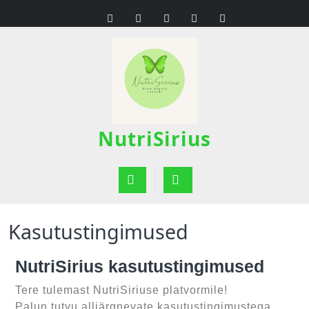
NutriSirius
Kasutustingimused
NutriSirius kasutustingimused
Tere tulemast NutriSiriuse platvormile!
Palun tutvu alljärgnevate kasutustingimustega