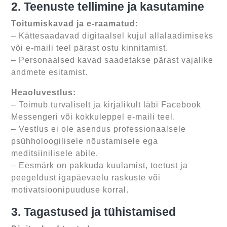
2. Teenuste tellimine ja kasutamine
Toitumiskavad ja e-raamatud:
– Kättesaadavad digitaalsel kujul allalaadimiseks
või e-maili teel pärast ostu kinnitamist.
– Personaalsed kavad saadetakse pärast vajalike
andmete esitamist.
Heaoluvestlus:
– Toimub turvaliselt ja kirjalikult läbi Facebook
Messengeri või kokkuleppel e-maili teel.
– Vestlus ei ole asendus professionaalsele
psühholoogilisele nõustamisele ega
meditsiinilisele abile.
– Eesmärk on pakkuda kuulamist, toetust ja
peegeldust igapäevaelu raskuste või
motivatsioonipuuduse korral.
3. Tagastused ja tühistamised