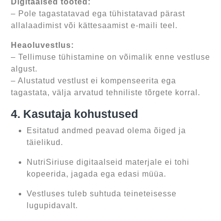
Digitaalsed tooted:
– Pole tagastatavad ega tühistatavad pärast
allalaadimist või kättesaamist e-maili teel.
Heaoluvestlus:
– Tellimuse tühistamine on võimalik enne vestluse
algust.
– Alustatud vestlust ei kompenseerita ega
tagastata, välja arvatud tehniliste tõrgete korral.
4. Kasutaja kohustused
Esitatud andmed peavad olema õiged ja
täielikud.
NutriSiriuse digitaalseid materjale ei tohi
kopeerida, jagada ega edasi müüa.
Vestluses tuleb suhtuda teineteisesse
lugupidavalt.