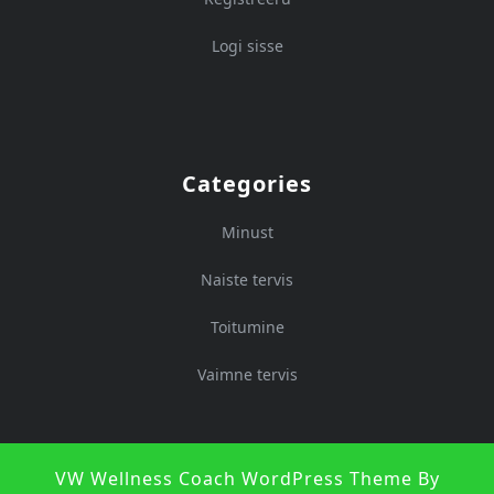
Logi sisse
Categories
Minust
Naiste tervis
Toitumine
Vaimne tervis
VW Wellness Coach WordPress Theme
By