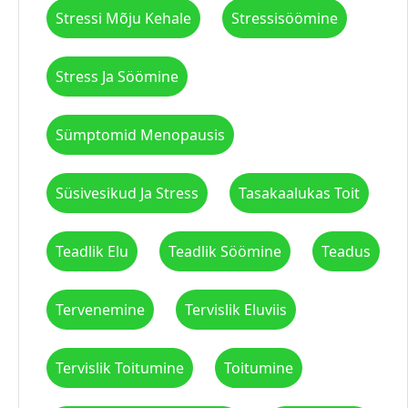
Stressi Mõju Kehale
Stressisöömine
Stress Ja Söömine
Sümptomid Menopausis
Süsivesikud Ja Stress
Tasakaalukas Toit
Teadlik Elu
Teadlik Söömine
Teadus
Tervenemine
Tervislik Eluviis
Tervislik Toitumine
Toitumine