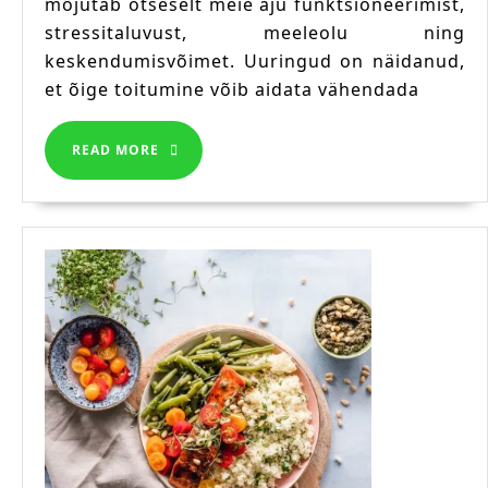
mõjutab otseselt meie aju funktsioneerimist,
ja
stressitaluvust, meeleolu ning
keh
keskendumisvõimet. Uuringud on näidanud,
toe
et õige toitumine võib aidata vähendada
toi
READ
READ MORE
MORE