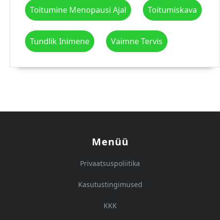
Toitumine Menopausi Ajal
Toitumiskava
Tundlik Inimene
Vaimne Tervis
Menüü
Privaatsuspoliitika
Kasutustingimused
KKK