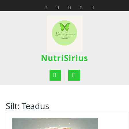
Skip
to
content
NutriSirius
Open
Button
Silt:
Teadus