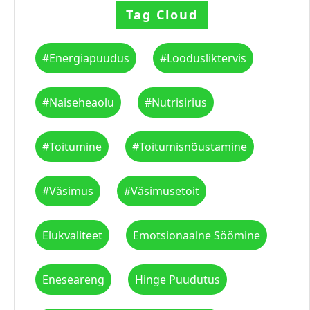
Tag Cloud
#energiapuudus
#loodusliktervis
#naiseheaolu
#nutrisirius
#toitumine
#toitumisnõustamine
#väsimus
#väsimusetoit
Elukvaliteet
Emotsionaalne Söömine
Eneseareng
Hinge Puudutus