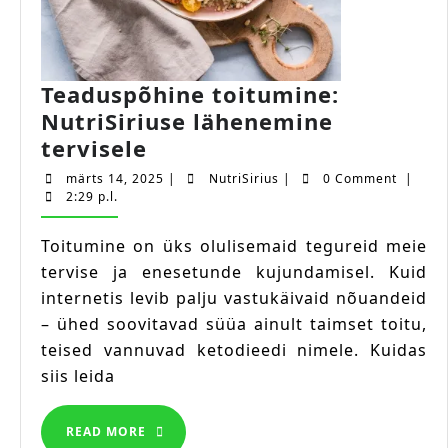
Teaduspõhine toitumine:
NutriSiriuse lähenemine
Teaduspõhine
tervisele
toitumine:
märts
NutriSirius
märts 14, 2025
|
NutriSirius
|
0 Comment
|
NutriSiriuse
14,
2:29 p.l.
2025
lähenemine
Toitumine on üks olulisemaid tegureid meie
tervisele
tervise ja enesetunde kujundamisel. Kuid
internetis levib palju vastukäivaid nõuandeid
– ühed soovitavad süüa ainult taimset toitu,
teised vannuvad ketodieedi nimele. Kuidas
siis leida
READ
READ MORE