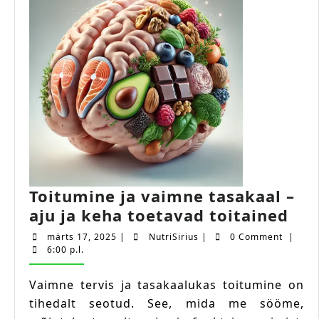
Toitumine ja vaimne tasakaal –
Toi
aju ja keha toetavad toitained
ja
märts
NutriSirius
märts 17, 2025
|
NutriSirius
|
0 Comment
|
vai
17,
6:00 p.l.
2025
tas
Vaimne tervis ja tasakaalukas toitumine on
–
tihedalt seotud. See, mida me sööme,
aju