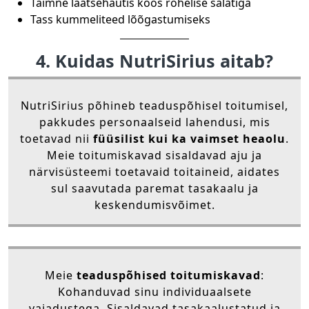
Taimne läätsehautis koos rohelise salatiga
Tass kummeliteed lõõgastumiseks
4. Kuidas NutriSirius aitab?
NutriSirius põhineb teaduspõhisel toitumisel,
pakkudes personaalseid lahendusi, mis
toetavad nii
füüsilist kui ka vaimset heaolu
.
Meie toitumiskavad sisaldavad aju ja
närvisüsteemi toetavaid toitaineid, aidates
sul saavutada paremat tasakaalu ja
keskendumisvõimet.
Meie
teaduspõhised toitumiskavad
:
Kohanduvad sinu individuaalsete
vajadustega. Sisaldavad tasakaalustatud ja