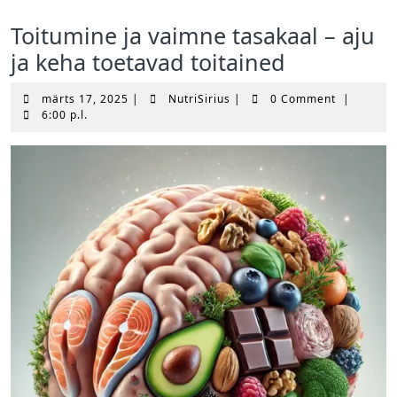
Toitumine ja vaimne tasakaal – aju
ja keha toetavad toitained
märts
NutriSirius
märts 17, 2025
|
NutriSirius
|
0 Comment
|
17,
6:00 p.l.
2025