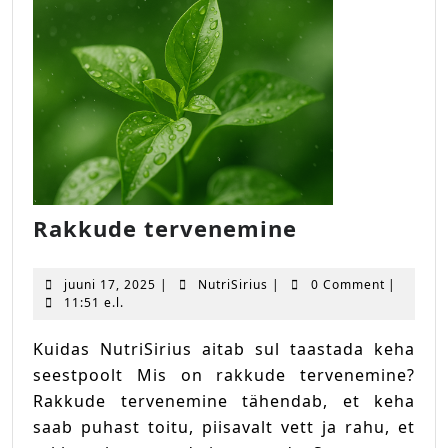
Rakkude
Rakkude tervenemine
tervenemin
juuni
NutriSirius
juuni 17, 2025
|
NutriSirius
|
0 Comment
|
17,
11:51 e.l.
2025
Kuidas NutriSirius aitab sul taastada keha
seestpoolt Mis on rakkude tervenemine?
Rakkude tervenemine tähendab, et keha
saab puhast toitu, piisavalt vett ja rahu, et