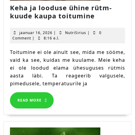
Keha ja looduse ühine rütm-
Keha
kuude kaupa toitumine
ja
looduse
jaanuar
NutriSirius
jaanuar 16, 2026
|
NutriSirius
|
0
ühine
16,
Comment
|
8:16 e.l.
2026
rütm-
Toitumine ei ole ainult see, mida me sööme,
kuude
vaid ka see, kuidas me kuulame. Meie keha
kaupa
ei ole loodud elama ühesuguses rütmis
toitumine
aasta läbi. Ta reageerib valgusele,
pimedusele, temperatuurile ja
READ
READ MORE
MORE