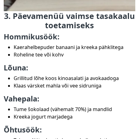
3. Päevamenüü vaimse tasakaalu
toetamiseks
Hommikusöök:
Kaerahelbepuder banaani ja kreeka pähklitega
Roheline tee või kohv
Lõuna:
Grillitud lõhe koos kinoasalati ja avokaadoga
Klaas värsket mahla või vee sidruniga
Vahepala:
Tume šokolaad (vähemalt 70%) ja mandlid
Kreeka jogurt marjadega
Õhtusöök: