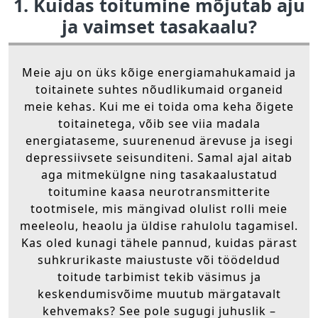
1. Kuidas toitumine mõjutab aju
ja vaimset tasakaalu?
Meie aju on üks kõige energiamahukamaid ja
toitainete suhtes nõudlikumaid organeid
meie kehas. Kui me ei toida oma keha õigete
toitainetega, võib see viia madala
energiataseme, suurenenud ärevuse ja isegi
depressiivsete seisunditeni. Samal ajal aitab
aga mitmekülgne ning tasakaalustatud
toitumine kaasa neurotransmitterite
tootmisele, mis mängivad olulist rolli meie
meeleolu, heaolu ja üldise rahulolu tagamisel.
Kas oled kunagi tähele pannud, kuidas pärast
suhkrurikaste maiustuste või töödeldud
toitude tarbimist tekib väsimus ja
keskendumisvõime muutub märgatavalt
kehvemaks? See pole sugugi juhuslik –