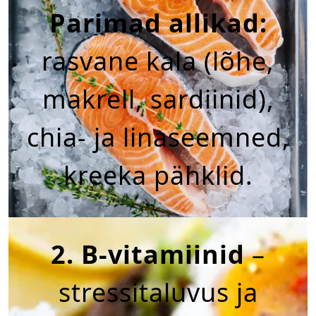
Parimad allikad:
rasvane kala (lõhe,
makrell, sardiinid),
chia- ja linaseemned,
kreeka pähklid.
2. B-vitamiinid
–
stressitaluvus ja