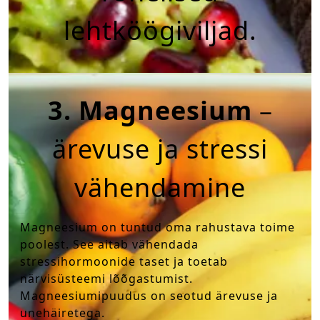
lehtköögiviljad.
3. Magneesium
–
ärevuse ja stressi
vähendamine
Magneesium on tuntud oma rahustava toime
poolest. See aitab vähendada
stressihormoonide taset ja toetab
närvisüsteemi lõõgastumist.
Magneesiumipuudus on seotud ärevuse ja
unehäiretega.