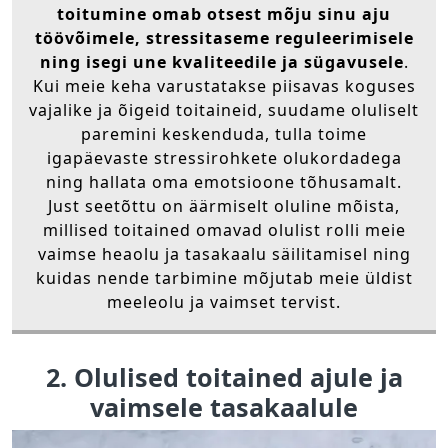
toitumine omab otsest mõju sinu aju
töövõimele, stressitaseme reguleerimisele
ning isegi une kvaliteedile ja sügavusele
.
Kui meie keha varustatakse piisavas koguses
vajalike ja õigeid toitaineid, suudame oluliselt
paremini keskenduda, tulla toime
igapäevaste stressirohkete olukordadega
ning hallata oma emotsioone tõhusamalt.
Just seetõttu on äärmiselt oluline mõista,
millised toitained omavad olulist rolli meie
vaimse heaolu ja tasakaalu säilitamisel ning
kuidas nende tarbimine mõjutab meie üldist
meeleolu ja vaimset tervist.
2. Olulised toitained ajule ja
vaimsele tasakaalule