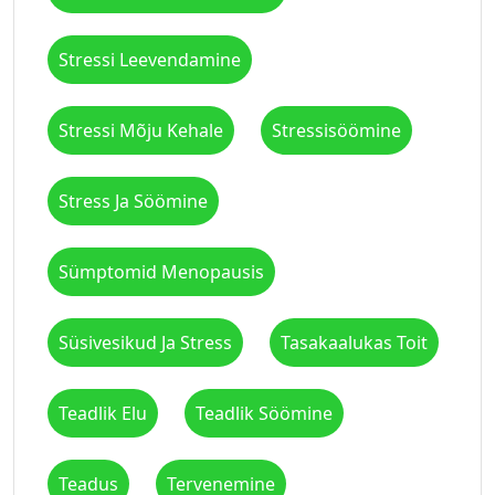
Stressi Leevendamine
Stressi Mõju Kehale
Stressisöömine
Stress Ja Söömine
Sümptomid Menopausis
Süsivesikud Ja Stress
Tasakaalukas Toit
Teadlik Elu
Teadlik Söömine
Teadus
Tervenemine