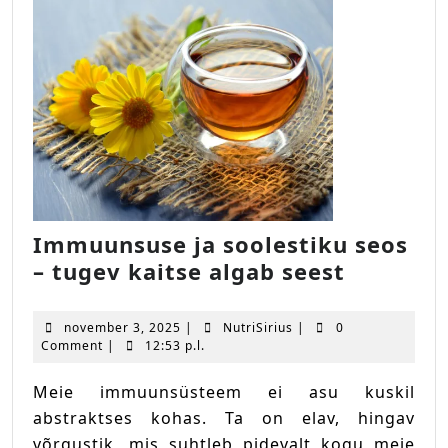
Immuunsuse ja soolestiku seos
Immuun
– tugev kaitse algab seest
ja
soolesti
november
NutriSirius
november 3, 2025
|
NutriSirius
|
0
seos
3,
Comment
|
12:53 p.l.
2025
–
Meie immuunsüsteem ei asu kuskil
tugev
abstraktses kohas. Ta on elav, hingav
kaitse
võrgustik, mis suhtleb pidevalt kogu meie