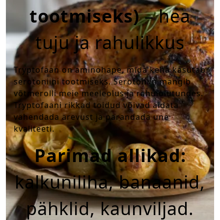
tootmiseks)
– hea
tuju ja rahulikkus
Tryptofaan on aminohape, mida keha kasutab
serotoniini tootmiseks. Serotoniin mängib
võtmerolli meie meeleolus ja rahulolutundes.
Tryptofaani rikkad toidud võivad aidata
vähendada ärevust ja parandada une
kvaliteeti.
Parimad allikad:
kalkuniliha, banaanid,
pähklid, kaunviljad.