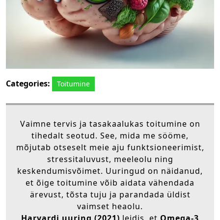
Categories:
Toitumine
Vaimne tervis ja tasakaalukas toitumine on
tihedalt seotud. See, mida me sööme,
mõjutab otseselt meie aju funktsioneerimist,
stressitaluvust, meeleolu ning
keskendumisvõimet. Uuringud on näidanud,
et õige toitumine võib aidata vähendada
ärevust, tõsta tuju ja parandada üldist
vaimset heaolu.
Harvardi uuring (2021)
leidis, et
Omega-3