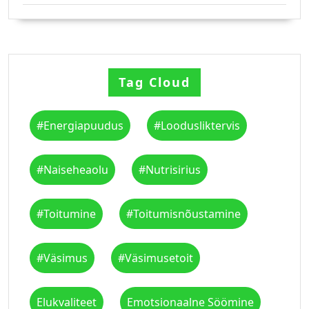
Tag Cloud
#energiapuudus
#loodusliktervis
#naiseheaolu
#nutrisirius
#toitumine
#toitumisnõustamine
#väsimus
#väsimusetoit
Elukvaliteet
Emotsionaalne Söömine