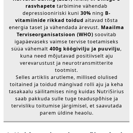
rasvhapete
tarbimine vähendab
depressiooniriski kuni
30%
ning
B-
vitamiinide rikkad toidud
aitavad tõsta
energia taset ja vähendada ärevust.
Maailma
Terviseorganisatsioon (WHO)
soovitab
igapäevaseks vaimse tervise toetamiseks
süüa vähemalt
400g köögivilju ja puuvilju
,
kuna need mõjutavad positiivselt aju
verevarustust ja neurotransmitterite
tootmist.
Selles artiklis arutleme, millised olulised
toitained ja toidud mängivad rolli aju ja keha
tasakaalu säilitamises ning kuidas NutriSirius
saab pakkuda sulle tuge teaduspõhise ja
tervisliku toitumise järgimisel, et saavutada
parem üldine heaolu.