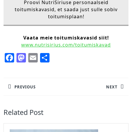
Proovi NutriSiriuse personaalseid
toitumiskavasid, et saada just sulle sobiv
toitumisplaan!
Vaata meie toitumiskavasid siit!
www.nutrisirius.com/toitumiskavad
F
M
E
S
a
a
m
h
Navigeerimine
c
st
ai
ar
e
o
l
e
PREVIOUS
NEXT
b
d
Previous
Next
post:
post:
o
o
Related Post
o
n
k