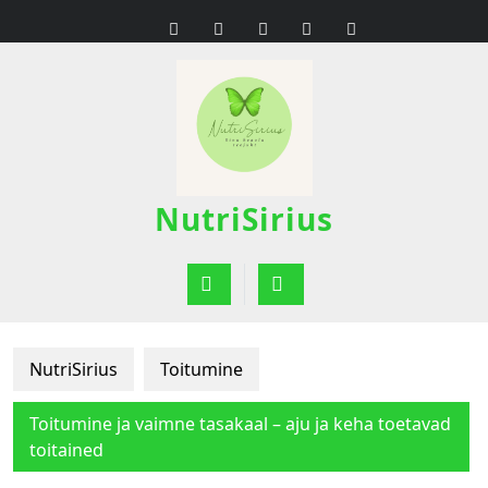
Skip
to
content
NutriSirius
Open
Button
NutriSirius
Toitumine
Toitumine ja vaimne tasakaal – aju ja keha toetavad
toitained