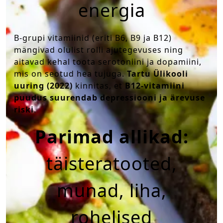
energia
B-grupi vitamiinid (eriti B6, B9 ja B12)
mängivad olulist rolli ajutegevuses ning
aitavad kehal toota serotoniini ja dopamiini,
mis on seotud hea tujuga.
Tartu Ülikooli
uuring (2022)
kinnitas, et
B12-vitamiini
puudus suurendab depressiooni ja ärevuse
riski
.
Parimad allikad:
täisteratooted,
munad, liha,
rohelised