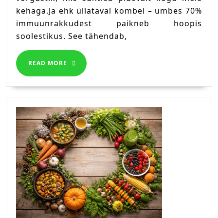
algab
kehaga.Ja ehk üllataval kombel – umbes 70%
seest
immuunrakkudest paikneb hoopis
soolestikus. See tähendab,
READ
READ MORE
MORE