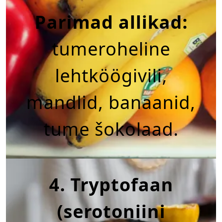
Parimad allikad:
tumeroheline
lehtköögivili,
mandlid, banaanid,
tume šokolaad.
4. Tryptofaan
(serotoniini