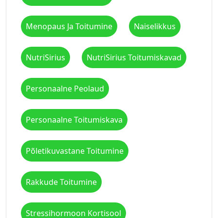
Menopaus Ja Toitumine
Naiselikkus
NutriSirius
NutriSirius Toitumiskavad
Personaalne Peolaud
Personaalne Toitumiskava
Põletikuvastane Toitumine
Rakkude Toitumine
Stressihormoon Kortisool