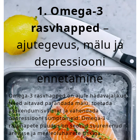
1. Omega-3
rasvhapped
–
ajutegevus, mälu ja
depressiooni
ennetamine
Omega-3 rasvhapped on ajule hädavajalikud.
Need aitavad parandada mälu, toetada
keskendumisvõimet ja vähendada
depressiooni sümptomeid. Omega-3
rasvhapete puudus on seotud suurenenud
ärevuse ja meeleoluhäirete riskiga.