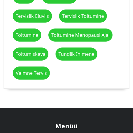
Tervislik Eluviis
Tervislik Toitumine
Toitumine
Toitumine Menopausi Ajal
Toitumiskava
Tundlik Inimene
Vaimne Tervis
Menüü