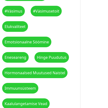
#väsimus
#väsimusetoit
Elukvaliteet
Emotsionaalne Söömine
Eneseareng
Hinge Puudutus
Hormonaalsed Muutused Naistel
Immuunsüsteem
Kaalulangetamise Vead