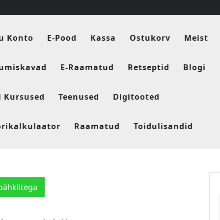
u Konto
E-Pood
Kassa
Ostukorv
Meist
tumiskavad
E-Raamatud
Retseptid
Blogi
i Kursused
Teenused
Digitooted
orikalkulaator
Raamatud
Toidulisandid
pähklitega