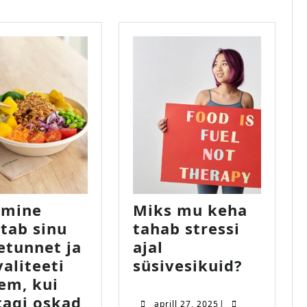
umine
Miks mu keha
tab sinu
tahab stressi
etunnet ja
ajal
Miks
aliteeti
süsivesikuid?
mu
em, kui
keha
Toitumine
tagi oskad
aprill
aprill 27, 2025
|