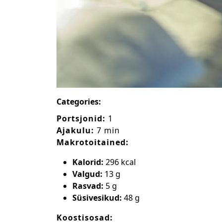
Categories:
Portsjonid:
1
Ajakulu:
7 min
Makrotoitained:
Kalorid:
296 kcal
Valgud:
13 g
Rasvad:
5 g
Süsivesikud:
48 g
Koostisosad: