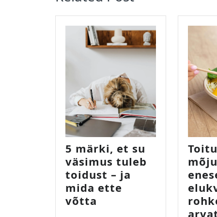
5 märki, et su
Toit
väsimus tuleb
mõju
toidust – ja
enes
mida ette
elukv
5
võtta
rohk
märki,
arva