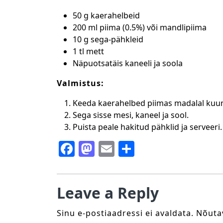
50 g kaerahelbeid
200 ml piima (0.5%) või mandlipiima
10 g sega-pähkleid
1 tl mett
Näpuotsatäis kaneeli ja soola
Valmistus:
Keeda kaerahelbed piimas madalal kuum
Sega sisse mesi, kaneel ja sool.
Puista peale hakitud pähklid ja serveeri.
F
M
E
S
a
a
m
h
c
st
ai
ar
Leave a Reply
e
o
l
e
b
d
Sinu e-postiaadressi ei avaldata.
Nõuta