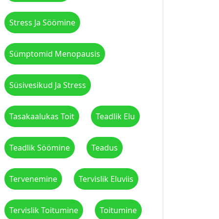
Stress Ja Söömine
Sümptomid Menopausis
Süsivesikud Ja Stress
Tasakaalukas Toit
Teadlik Elu
Teadlik Söömine
Teadus
Tervenemine
Tervislik Eluviis
Tervislik Toitumine
Toitumine