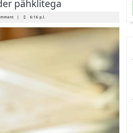
der pähklitega
omment
|
6:16 p.l.