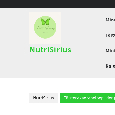
Skip
to
content
Min
Toi
NutriSirius
Min
Kal
NutriSirius
Täisterakaerahelbepuder 