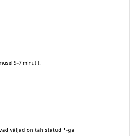
usel 5–7 minutit.
vad väljad on tähistatud
*
-ga