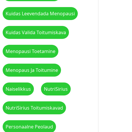
Kuidas Leevendada Menopausi
Kuidas Valida Toitumiskava
Menopausi Toetamine
Menopaus Ja Toitumine
Naiselikkus
NutriSirius
NutriSirius Toitumiskavad
Personaalne Peolaud