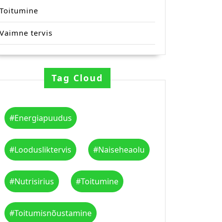
Toitumine
Vaimne tervis
Tag Cloud
#energiapuudus
#loodusliktervis
#naiseheaolu
#nutrisirius
#toitumine
#toitumisnõustamine