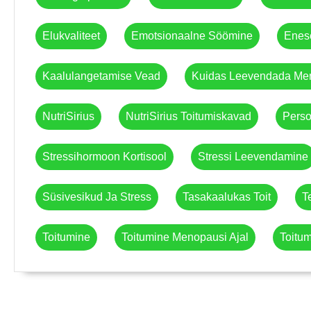
Elukvaliteet
Emotsionaalne Söömine
Enes
Kaalulangetamise Vead
Kuidas Leevendada Me
NutriSirius
NutriSirius Toitumiskavad
Perso
Stressihormoon Kortisool
Stressi Leevendamine
Süsivesikud Ja Stress
Tasakaalukas Toit
T
Toitumine
Toitumine Menopausi Ajal
Toitu