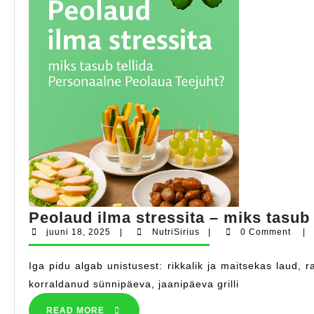
Peolaud ilma stressita – miks tasub
juuni
NutriSirius
juuni 18, 2025
|
NutriSirius
|
0 Comment
|
18,
2025
Iga pidu algab unistusest: rikkalik ja maitsekas laud, rahulolevad külalised ning pererahvas, kes saab ise ka pidu nautida, mitte ainult köögis toimetada. Kuid igaüks, kes on
korraldanud sünnipäeva, jaanipäeva grilli
READ
READ MORE