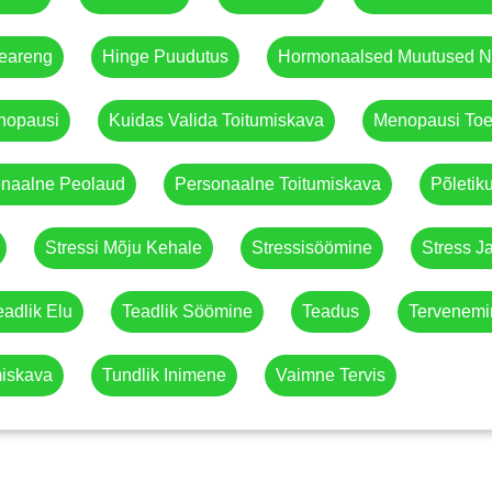
eareng
Hinge Puudutus
Hormonaalsed Muutused Na
nopausi
Kuidas Valida Toitumiskava
Menopausi Toe
naalne Peolaud
Personaalne Toitumiskava
Põletik
Stressi Mõju Kehale
Stressisöömine
Stress J
eadlik Elu
Teadlik Söömine
Teadus
Tervenemi
miskava
Tundlik Inimene
Vaimne Tervis