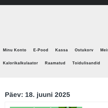
Skip
to
content
Minu Konto
E-Pood
Kassa
Ostukorv
Mei
Kalorikalkulaator
Raamatud
Toidulisandid
Päev:
18. juuni 2025