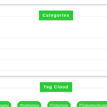
Categories
Tag Cloud
eaolu
#nutrisirius
#toitumine
#toitumisnõust