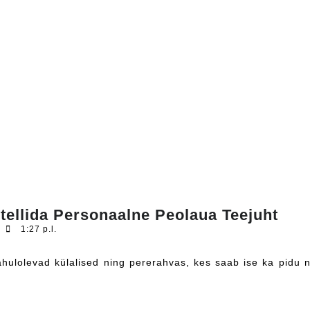
Peo
 tellida Personaalne Peolaua Teejuht
ilm
1:27 p.l.
stre
–
mik
tas