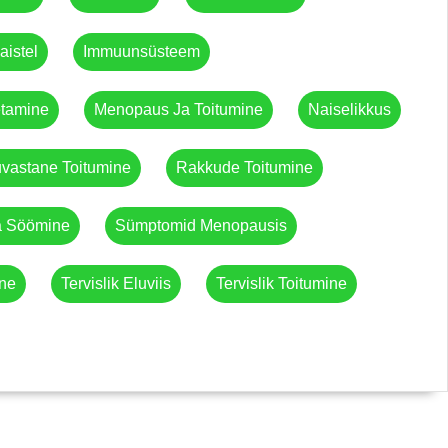
istel
Immuunsüsteem
tamine
Menopaus Ja Toitumine
Naiselikkus
uvastane Toitumine
Rakkude Toitumine
a Söömine
Sümptomid Menopausis
ne
Tervislik Eluviis
Tervislik Toitumine