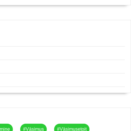
amine
#väsimus
#väsimusetoit