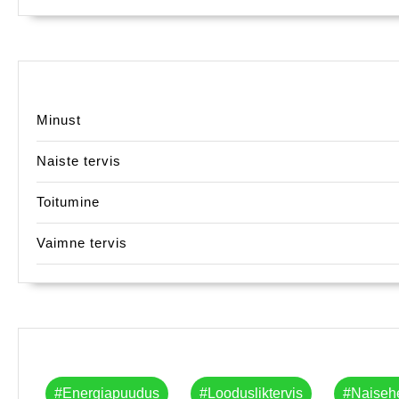
Minust
Naiste tervis
Toitumine
Vaimne tervis
#energiapuudus
#loodusliktervis
#naiseh