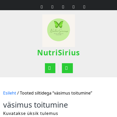
Skip
to
content
NutriSirius
Open
Button
Esileht
/ Tooted siltidega “väsimus toitumine”
väsimus toitumine
Kuvatakse üksik tulemus