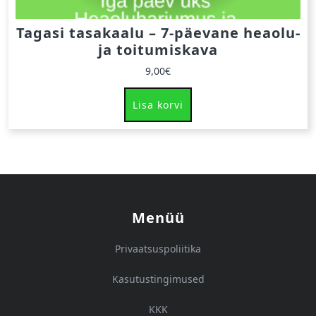
Tagasi tasakaalu – 7-päevane heaolu-
ja toitumiskava
9,00
€
Lisa korvi
Menüü
Privaatsuspoliitika
Kasutustingimused
KKK