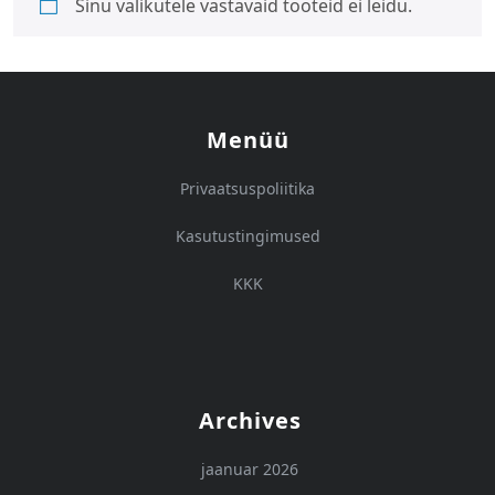
Sinu valikutele vastavaid tooteid ei leidu.
Menüü
Privaatsuspoliitika
Kasutustingimused
KKK
Archives
jaanuar 2026