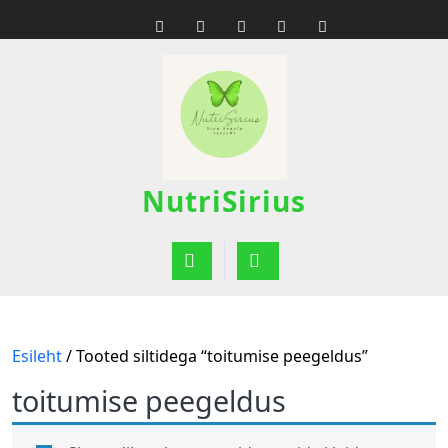
Skip
to
content
NutriSirius
Open
Button
Esileht
/ Tooted siltidega “toitumise peegeldus”
toitumise peegeldus