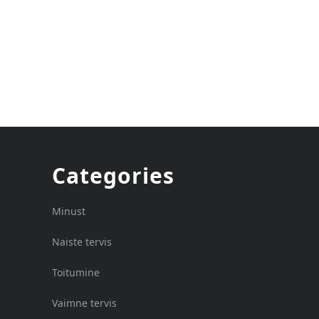
Categories
Minust
Naiste tervis
Toitumine
Vaimne tervis