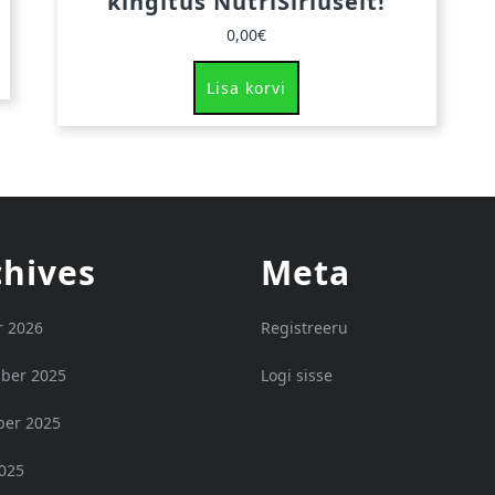
kingitus NutriSiriuselt!
0,00
€
Lisa korvi
chives
Meta
r 2026
Registreeru
ber 2025
Logi sisse
er 2025
2025