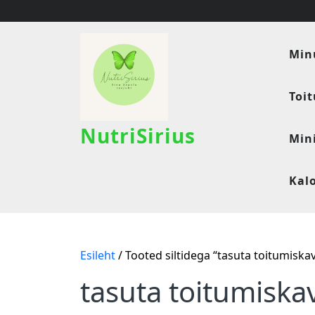
Skip
to
content
Min
Toi
NutriSirius
Min
Kal
Esileht
/ Tooted siltidega “tasuta toitumiska
tasuta toitumiska