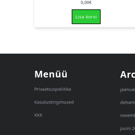
0,00
€
Lisa korvi
Menüü
Ar
Privaatsuspoliitika
jaanua
Kasutustingimused
detsem
KKK
novemb
juuni 