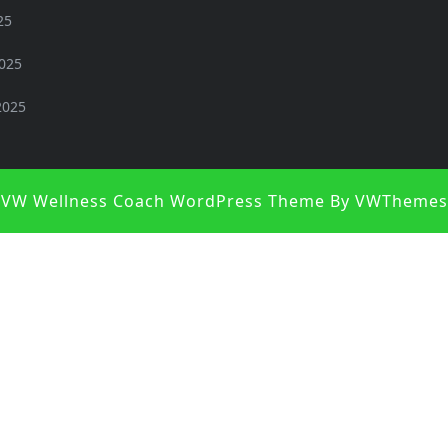
25
2025
2025
VW Wellness Coach WordPress Theme
By VWThemes