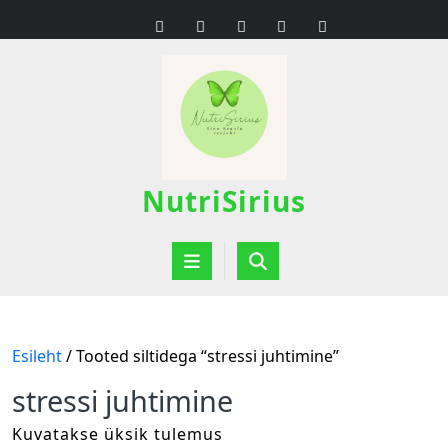
Skip
to
content
NutriSirius
Open
Button
Esileht
/ Tooted siltidega “stressi juhtimine”
stressi juhtimine
Kuvatakse üksik tulemus