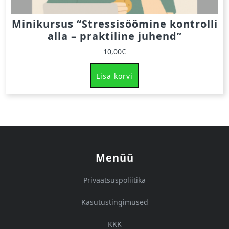
Minikursus “Stressisöömine kontrolli
alla – praktiline juhend”
10,00
€
Lisa korvi
Menüü
Privaatsuspoliitika
Kasutustingimused
KKK