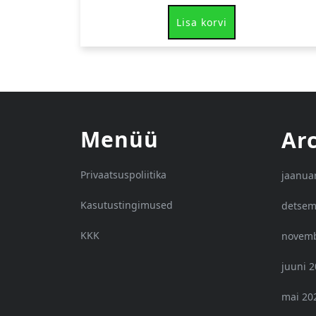
Lisa korvi
Menüü
Ar
Privaatsuspoliitika
jaanua
Kasutustingimused
detsem
KKK
novemb
juuni 
mai 20