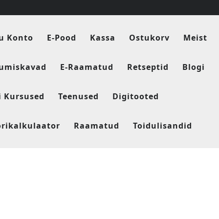
u Konto
E-Pood
Kassa
Ostukorv
Meist
tumiskavad
E-Raamatud
Retseptid
Blogi
i Kursused
Teenused
Digitooted
orikalkulaator
Raamatud
Toidulisandid