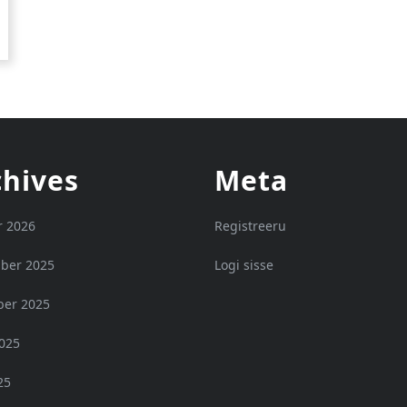
chives
Meta
r 2026
Registreeru
ber 2025
Logi sisse
er 2025
2025
25