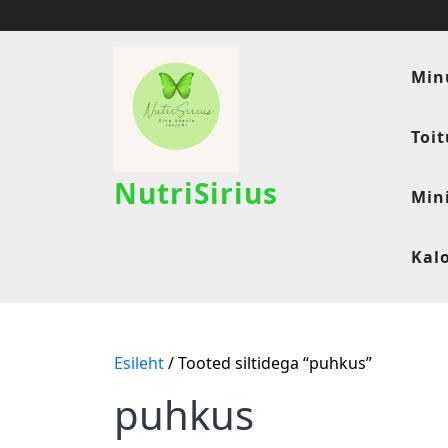
Skip
to
content
Min
Toi
NutriSirius
Min
Kal
Esileht
/ Tooted siltidega “puhkus”
puhkus