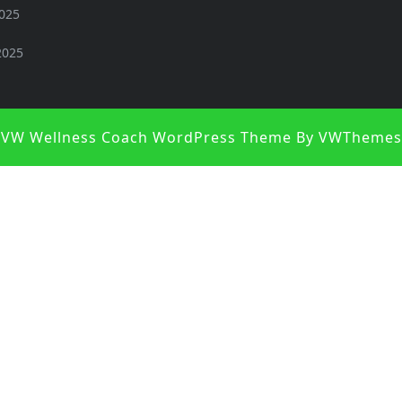
2025
2025
VW Wellness Coach WordPress Theme
By VWThemes