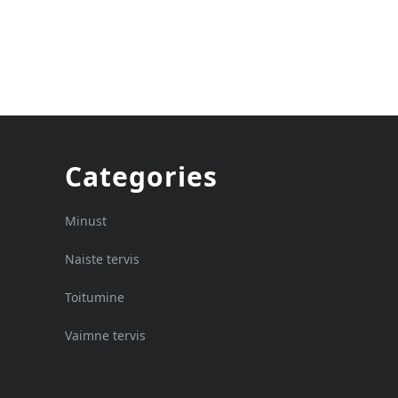
Categories
Minust
Naiste tervis
Toitumine
Vaimne tervis