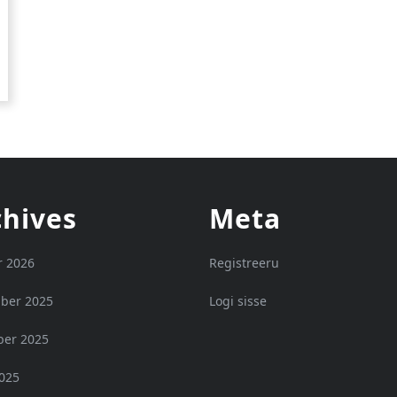
chives
Meta
r 2026
Registreeru
ber 2025
Logi sisse
er 2025
2025