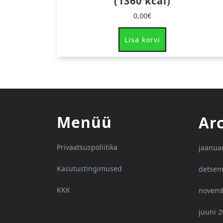
(1360 kcal)
0,00
€
Lisa korvi
Menüü
Ar
Privaatsuspoliitika
jaanua
Kasutustingimused
detsem
KKK
novemb
juuni 