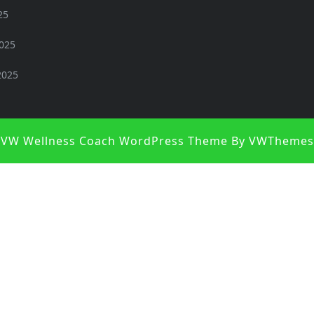
25
2025
2025
VW Wellness Coach WordPress Theme
By VWThemes