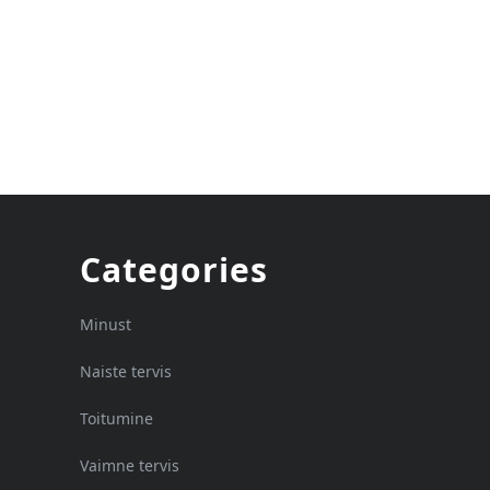
Categories
Minust
Naiste tervis
Toitumine
Vaimne tervis