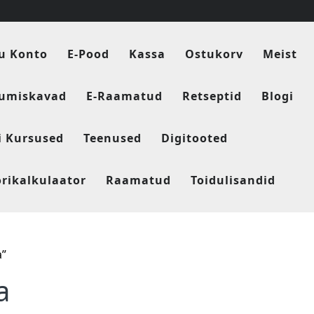
u Konto
E-Pood
Kassa
Ostukorv
Meist
tumiskavad
E-Raamatud
Retseptid
Blogi
i Kursused
Teenused
Digitooted
orikalkulaator
Raamatud
Toidulisandid
a”
a