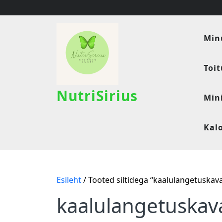
Skip
to
content
Min
Toi
NutriSirius
Min
Kal
Esileht
/ Tooted siltidega “kaalulangetuskav
kaalulangetuskav