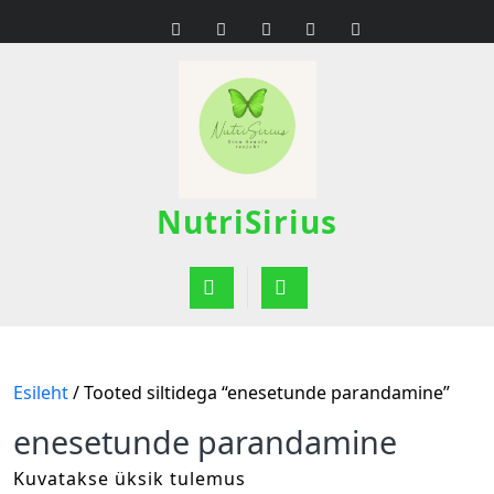
Skip
to
content
NutriSirius
Open
Button
Esileht
/ Tooted siltidega “enesetunde parandamine”
enesetunde parandamine
Kuvatakse üksik tulemus