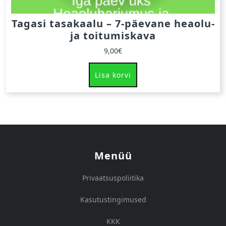
Tagasi tasakaalu – 7-päevane heaolu-
ja toitumiskava
9,00
€
Lisa korvi
Menüü
Privaatsuspoliitika
Kasutustingimused
KKK