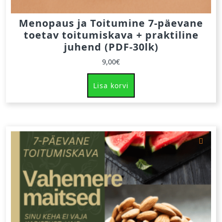
Menopaus ja Toitumine 7-päevane
toetav toitumiskava + praktiline
juhend (PDF-30lk)
9,00
€
Lisa korvi