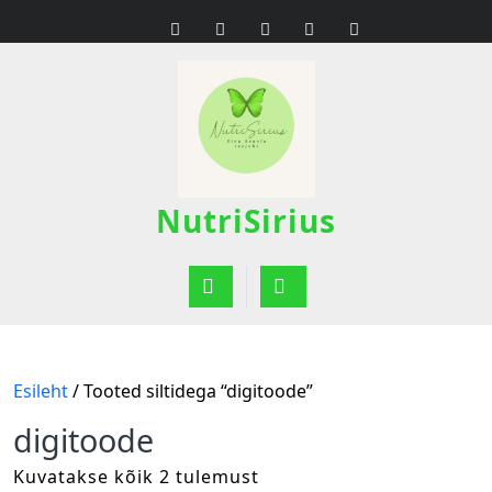
Skip
to
content
NutriSirius
Open
Button
Esileht
/ Tooted siltidega “digitoode”
digitoode
Kuvatakse kõik 2 tulemust