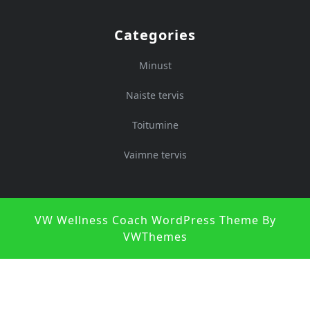
Categories
Minust
Naiste tervis
Toitumine
Vaimne tervis
S
VW Wellness Coach WordPress Theme
By
U
VWThemes