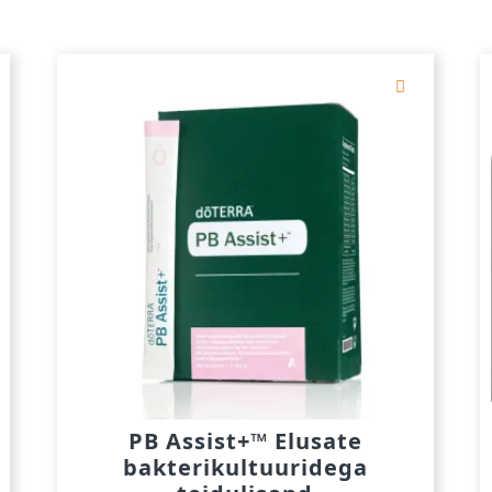
PB Assist+™ Elusate
bakterikultuuridega