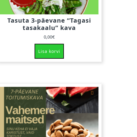
Tasuta 3-päevane “Tagasi
tasakaalu” kava
0,00
€
Lisa korvi