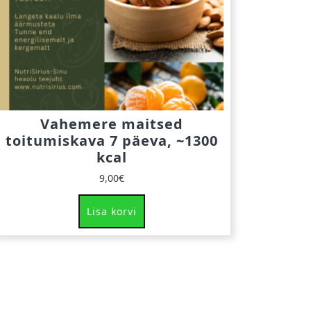
Vahemere maitsed
toitumiskava 7 päeva, ~1300
kcal
9,00
€
Lisa korvi