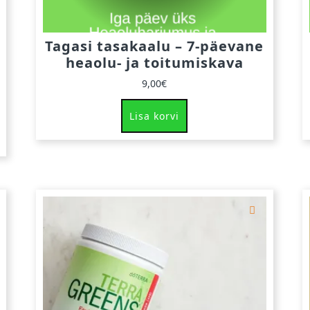
Tagasi tasakaalu – 7-päevane
heaolu- ja toitumiskava
9,00
€
Lisa korvi