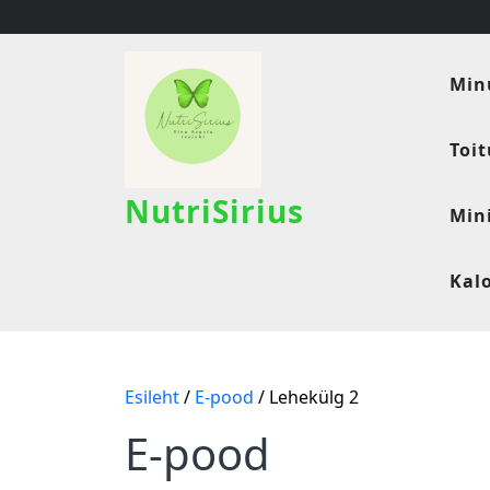
Skip
to
content
Min
Toi
NutriSirius
Min
Kal
Esileht
/
E-pood
/ Lehekülg 2
E-pood