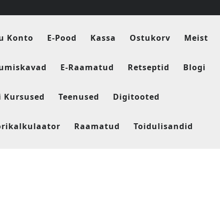
u Konto
E-Pood
Kassa
Ostukorv
Meist
tumiskavad
E-Raamatud
Retseptid
Blogi
i Kursused
Teenused
Digitooted
orikalkulaator
Raamatud
Toidulisandid