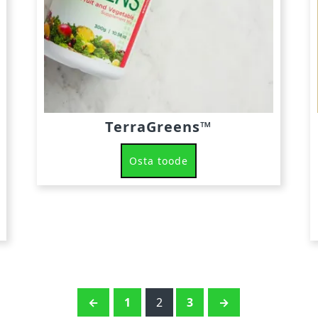
TerraGreens™
Osta toode
←
1
2
3
→