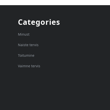
Categories
Minust
Naiste tervis
Toitumine
Vaimne tervis