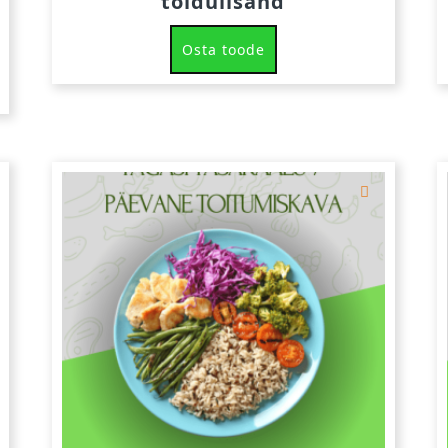
toidulisand
Osta toode