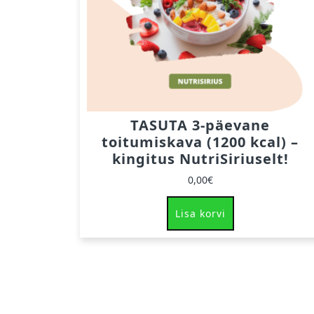
TASUTA 3-päevane
toitumiskava (1200 kcal) –
kingitus NutriSiriuselt!
0,00
€
Lisa korvi