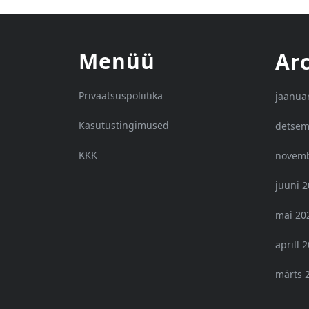
Menüü
Ar
Privaatsuspoliitika
jaanua
Kasutustingimused
detsem
KKK
novemb
juuni 
mai 20
aprill 
märts 