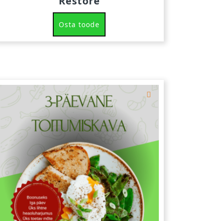
Restore
Osta toode