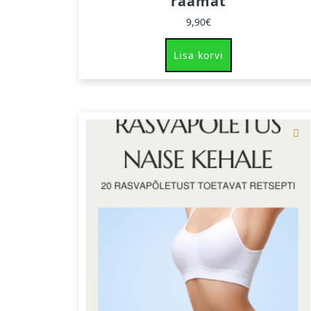
raamat
9,90
€
Lisa korvi