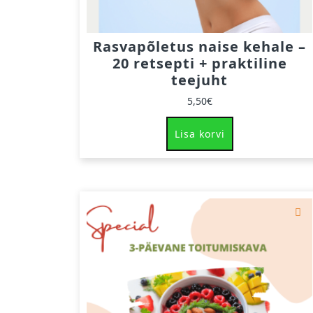
Rasvapõletus naise kehale –
20 retsepti + praktiline
teejuht
5,50
€
Lisa korvi